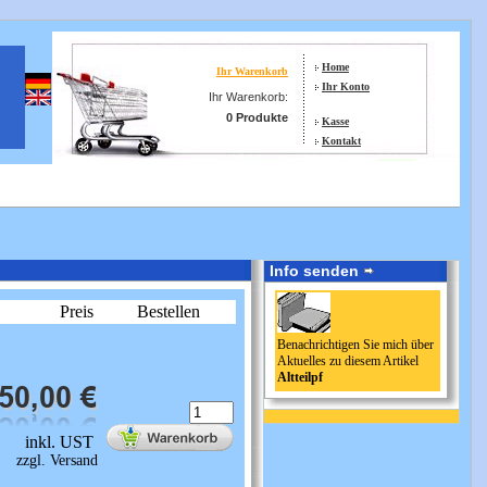
Home
Ihr Warenkorb
Ihr Konto
Ihr Warenkorb:
0 Produkte
Kasse
Kontakt
Info senden
Preis
Bestellen
Benachrichtigen Sie mich über
Aktuelles zu diesem Artikel
Altteilpf
inkl. UST
zzgl. Versand