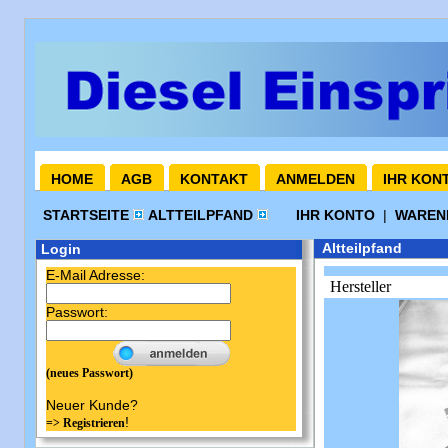
HOME
AGB
KONTAKT
ANMELDEN
IHR KON
STARTSEITE
ALTTEILPFAND
IHR KONTO
|
WARE
Altteilpfand
Login
E-Mail Adresse:
Hersteller
Passwort:
(neues Passwort)
Neuer Kunde?
!
=> Registrieren