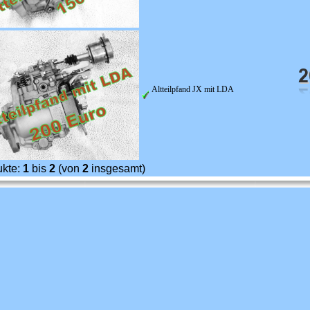
Altteilpfand JX mit LDA
ukte:
1
bis
2
(von
2
insgesamt)