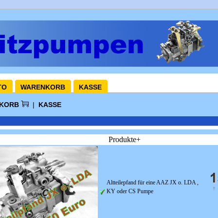
TO
WARENKORB
KASSE
NKORB
|
KASSE
Produkte+
Altteilepfand für eine AAZ JX o. LDA ,
KY oder CS Pumpe