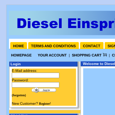
HOME
TERMS AND CONDITIONS
CONTACT
SIG
HOMEPAGE
YOUR ACCOUNT
|
SHOPPING CART
|
C
Welcome to Diesel
Login
E-Mail address:
Password:
(forgotten)
New Customer?
!
Register