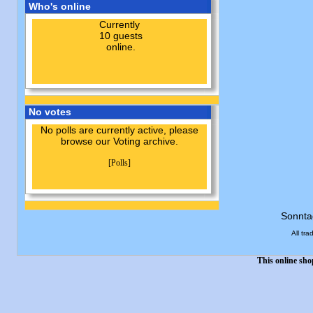
Who's online
Currently
10 guests
online.
No votes
No polls are currently active, please
browse our Voting archive.
[Polls]
Sonnta
All tr
This online sh