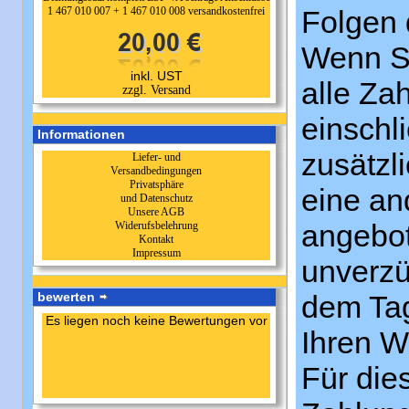
1 467 010 007 + 1 467 010 008 versandkostenfrei
Folgen 
Wenn Si
inkl. UST
alle Za
zzgl. Versand
einschl
Informationen
zusätzl
Liefer- und
Versandbedingungen
Privatsphäre
eine an
und Datenschutz
Unsere AGB
angebot
Widerufsbelehrung
Kontakt
Impressum
unverzü
bewerten
dem Tag
Es liegen noch keine Bewertungen vor
Ihren W
Für die