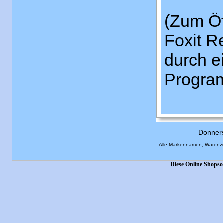
(Zum Öf
Foxit R
durch e
Program
Donner
Alle Markennamen, Warenze
Diese Online Shopso