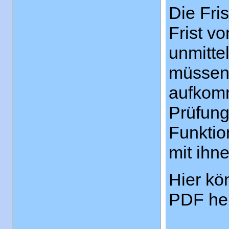
Die Fri
Frist v
unmitte
müssen 
aufkomm
Prüfung
Funktio
mit ihn
Hier kö
PDF her