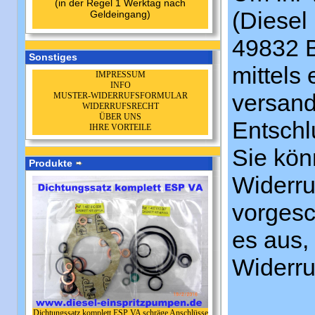
(in der Regel 1 Werktag nach
(Diesel
Geldeingang)
49832 B
Sonstiges
mittels 
IMPRESSUM
INFO
versandt
MUSTER-WIDERRUFSFORMULAR
WIDERRUFSRECHT
ÜBER UNS
Entschl
IHRE VORTEILE
Sie kön
Produkte
Widerru
vorgesc
es aus,
Widerru
Dichtungssatz komplett ESP VA schräge Anschlüsse