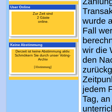
Zahlung
User Online
Transak
Zur Zeit sind
2 Gäste
wurde a
online.
Fall we
berechn
Keine Abstimmung
wir die
Derzeit ist keine Abstimmung aktiv.
Schmökern Sie durch unser Voting-
den Nac
Archiv
zurückg
[Abstimmung]
Zeitpun
jedem F
Tag, an
unterri