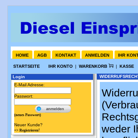
HOME
AGB
KONTAKT
ANMELDEN
IHR KON
STARTSEITE
IHR KONTO
|
WARENKORB
|
KASSE
WIDERRUFSRECH
Login
E-Mail Adresse:
Widerru
Passwort:
(Verbrau
Rechtsg
(neues Passwort)
Neuer Kunde?
weder I
!
=> Registrieren