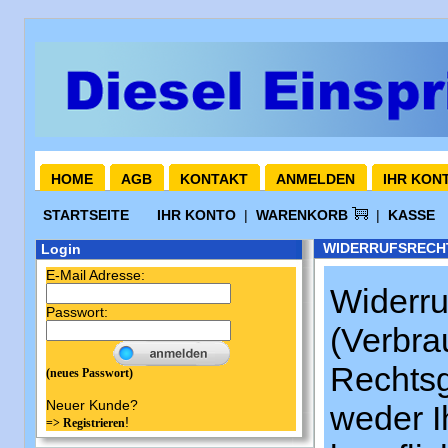
HOME
AGB
KONTAKT
ANMELDEN
IHR KON
STARTSEITE
IHR KONTO
|
WARENKORB
|
KASSE
WIDERRUFSRECH
Login
E-Mail Adresse:
Widerru
Passwort:
(Verbrau
Rechtsg
(neues Passwort)
Neuer Kunde?
weder I
!
=> Registrieren