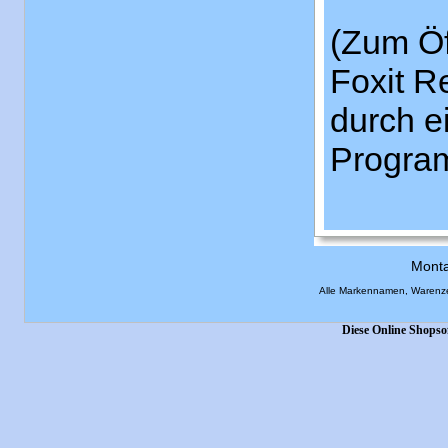
(Zum Öf
Foxit R
durch e
Program
Monta
Alle Markennamen, Warenze
Diese Online Shopso