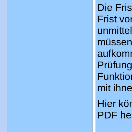
Die Fri
Frist v
unmitte
müssen 
aufkomm
Prüfung
Funktio
mit ihn
Hier kö
PDF her