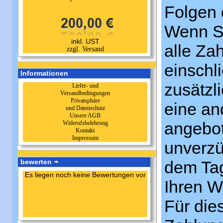
Folgen 
Wenn Si
inkl. UST
alle Za
zzgl. Versand
einschl
Informationen
zusätzl
Liefer- und
Versandbedingungen
Privatsphäre
eine an
und Datenschutz
Unsere AGB
angebot
Widerufsbelehrung
Kontakt
Impressum
unverzü
bewerten
dem Tag
Es liegen noch keine Bewertungen vor
Ihren W
Für die