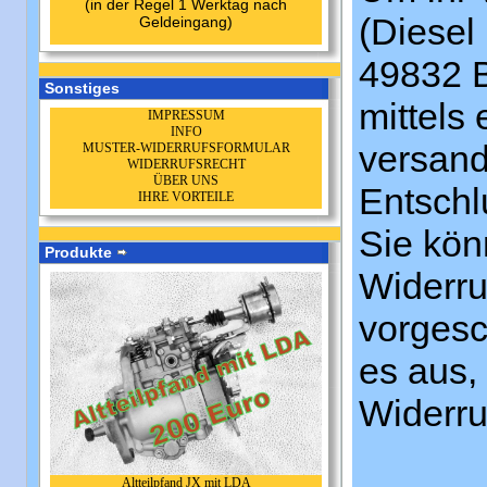
(in der Regel 1 Werktag nach
(Diesel
Geldeingang)
49832 B
Sonstiges
mittels 
IMPRESSUM
INFO
versandt
MUSTER-WIDERRUFSFORMULAR
WIDERRUFSRECHT
ÜBER UNS
Entschl
IHRE VORTEILE
Sie kön
Produkte
Widerru
vorgesc
es aus,
Widerru
Altteilpfand JX mit LDA