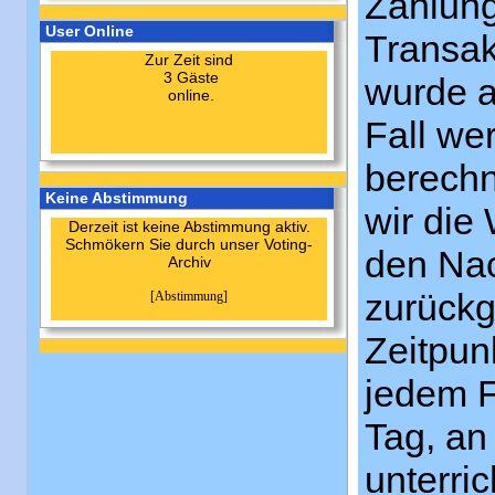
Zahlung
User Online
Transak
Zur Zeit sind
3 Gäste
wurde a
online.
Fall we
berechn
Keine Abstimmung
wir die
Derzeit ist keine Abstimmung aktiv.
Schmökern Sie durch unser Voting-
den Nac
Archiv
zurückg
[Abstimmung]
Zeitpun
jedem F
Tag, an
unterri