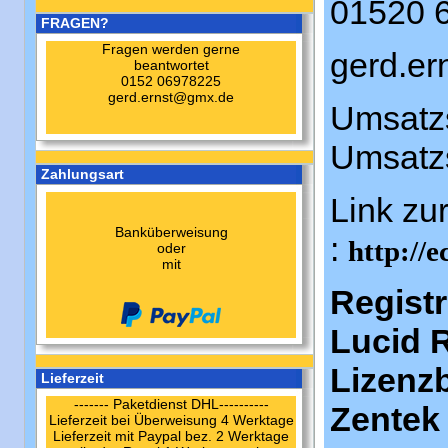
01520 
FRAGEN?
Fragen werden gerne
gerd.e
beantwortet
0152 06978225
gerd.ernst@gmx.de
Umsatzs
Umsatz
Zahlungsart
Link zu
Banküberweisung
:
http://
oder
mit
Regist
Lucid 
Lizenz
Lieferzeit
------- Paketdienst DHL----------
Zentek
Lieferzeit bei Überweisung 4 Werktage
Lieferzeit mit Paypal bez. 2 Werktage