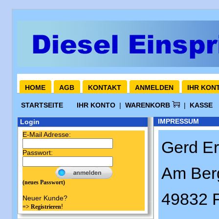
HOME
AGB
KONTAKT
ANMELDEN
IHR KON
STARTSEITE
IHR KONTO
|
WARENKORB
|
KASSE
IMPRESSUM
Login
E-Mail Adresse:
Gerd Er
Passwort:
Am Ber
(neues Passwort)
49832 
Neuer Kunde?
!
=> Registrieren