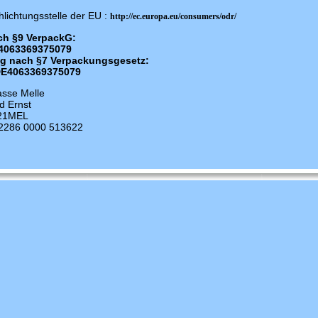
hlichtungsstelle der EU :
http://ec.europa.eu/consumers/odr/
ch §9 VerpackG:
E4063369375079
ng nach §7 Verpackungsgesetz:
 DE4063369375079
sse Melle
d Ernst
21MEL
2286 0000 513622