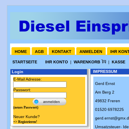
HOME
AGB
KONTAKT
ANMELDEN
IHR KON
STARTSEITE
IHR KONTO
|
WARENKORB
|
KASSE
IMPRESSUM
Login
E-Mail Adresse:
Gerd Ernst
Passwort:
Am Berg 2
49832 Freren
(neues Passwort)
01520 6978225
Neuer Kunde?
gerd.ernst@gmx.
!
=> Registrieren
Umsatzsteuer- Id