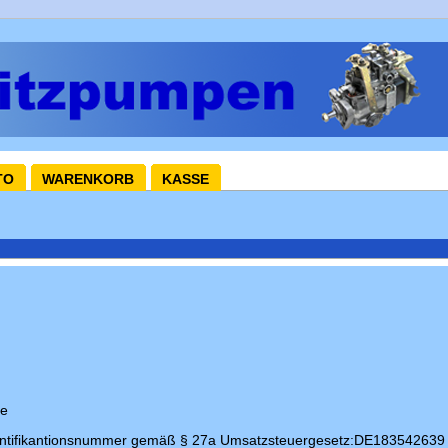
TO
WARENKORB
KASSE
de
entifikantionsnummer gemäß § 27a Umsatzsteuergesetz:DE183542639