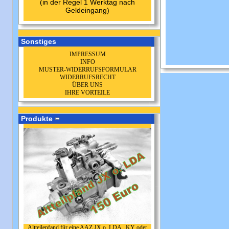
(in der Regel 1 Werktag nach
Geldeingang)
Sonstiges
IMPRESSUM
INFO
MUSTER-WIDERRUFSFORMULAR
WIDERRUFSRECHT
ÜBER UNS
IHRE VORTEILE
Produkte
Altteilepfand für eine AAZ JX o. LDA , KY oder