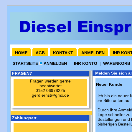
HOME
AGB
KONTAKT
ANMELDEN
IHR KON
STARTSEITE
ANMELDEN
IHR KONTO
|
WARENKORB
Melden Sie sich a
FRAGEN?
Fragen werden gerne
Neuer Kunde
beantwortet
0152 06978225
gerd.ernst@gmx.de
Ich bin ein neuer 
»» Bitte unten auf 
Durch Ihre Anmeld
Lage schneller zu 
Zahlungsart
Bestellungen und 
bisherigen Bestell