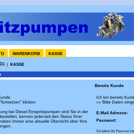
TO
WARENKORB
KASSE
|
KASSE
n
Bereits Kunde
Kunde.
Ich bin bereits Kund
"fortsetzen" klicken
»» Bitte Daten eing
ung bei Diesel Einspritzpumpen sind Sie in der
E-Mail Adresse:
bestellen, kennen jederzeit den Status Ihrer
Passwort:
haben immer eine aktuelle Übersicht über Ihre
ungen.
Sie haben Ihr Passwort ve