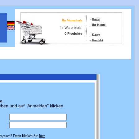
Home
Ihr Warenkorb
Ihr Konto
Ihr Warenkorb:
0 Produkte
Kasse
Kontakt
e.
eben und auf "Anmelden" klicken
rgessen? Dann klicken Sie
hier