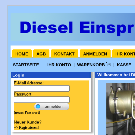
HOME
AGB
KONTAKT
ANMELDEN
IHR KON
STARTSEITE
IHR KONTO
|
WARENKORB
|
KASSE
Willkommen bei Di
Login
E-Mail Adresse:
Passwort:
(neues Passwort)
Neuer Kunde?
!
=> Registrieren