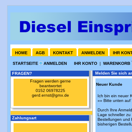
HOME
AGB
KONTAKT
ANMELDEN
IHR KON
STARTSEITE
ANMELDEN
IHR KONTO
|
WARENKORB
Melden Sie sich a
FRAGEN?
Fragen werden gerne
Neuer Kunde
beantwortet
0152 06978225
gerd.ernst@gmx.de
Ich bin ein neuer 
»» Bitte unten auf 
Durch Ihre Anmeld
Lage schneller zu 
Zahlungsart
Bestellungen und 
bisherigen Bestell