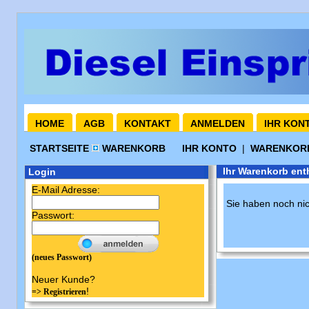
HOME
AGB
KONTAKT
ANMELDEN
IHR KON
STARTSEITE
WARENKORB
IHR KONTO
|
WARENKO
Ihr Warenkorb enth
Login
E-Mail Adresse:
Sie haben noch nic
Passwort:
(neues Passwort)
Neuer Kunde?
!
=> Registrieren