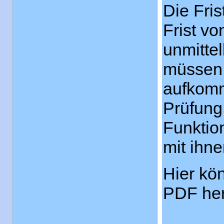
Die Fris
Frist v
unmitte
müssen 
aufkomm
Prüfung
Funktio
mit ihne
Hier kö
PDF her