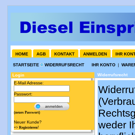
HOME
AGB
KONTAKT
ANMELDEN
IHR KON
STARTSEITE
WIDERRUFSRECHT
IHR KONTO
|
WARE
Widerrufsrecht
Login
E-Mail Adresse:
Widerru
Passwort:
(Verbrau
Rechtsg
(neues Passwort)
weder I
Neuer Kunde?
!
=> Registrieren