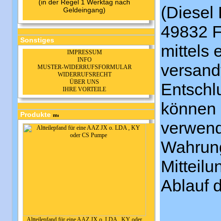
(in der Regel 1 Werktag nach
(Diesel
Geldeingang)
49832 F
Sonstiges
mittels 
IMPRESSUM
INFO
versandt
MUSTER-WIDERRUFSFORMULAR
WIDERRUFSRECHT
ÜBER UNS
Entschlu
IHRE VORTEILE
können 
Produkte
verwend
Wahrung 
Mitteil
Ablauf d
Altteilepfand für eine AAZ JX o. LDA , KY oder