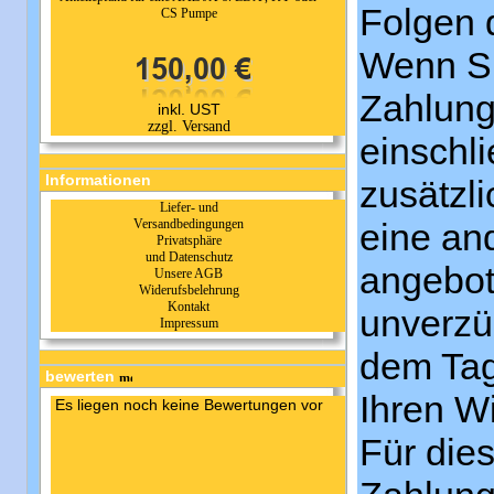
Folgen 
CS Pumpe
Wenn Si
Zahlung
inkl. UST
zzgl. Versand
einschl
Informationen
zusätzl
Liefer- und
Versandbedingungen
eine and
Privatsphäre
und Datenschutz
angebot
Unsere AGB
Widerufsbelehrung
Kontakt
unverzü
Impressum
dem Tag
bewerten
Ihren Wi
Es liegen noch keine Bewertungen vor
Für die