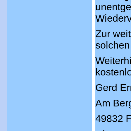
unentge
Wiederv
Zur wei
solchen 
Weiterh
kostenl
Gerd Er
Am Ber
49832 F