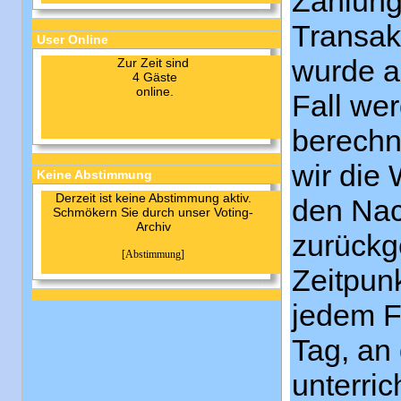
Zahlungs
Transak
User Online
wurde a
Zur Zeit sind
4 Gäste
online.
Fall we
berechn
wir die
Keine Abstimmung
Derzeit ist keine Abstimmung aktiv.
den Nac
Schmökern Sie durch unser Voting-
Archiv
zurückg
[Abstimmung]
Zeitpunk
jedem F
Tag, an
unterri