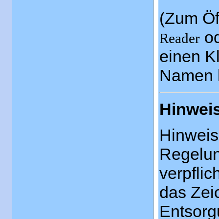
(Zum Öf
o
Reader
einen K
Namen k
Hinwei
Hinweis
Regelun
verpflic
das Zei
Entsorg