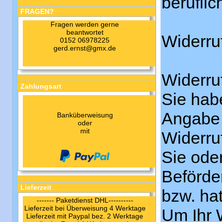
berufli
FRAGEN?
Fragen werden gerne
beantwortet
Widerru
0152 06978225
gerd.ernst@gmx.de
Widerru
Zahlungsart
Sie hab
Angabe 
Banküberweisung
oder
mit
Widerru
Sie oder
Beförde
Lieferzeit
bzw. hat
------- Paketdienst DHL----------
Lieferzeit bei Überweisung 4 Werktage
Um Ihr 
Lieferzeit mit Paypal bez. 2 Werktage