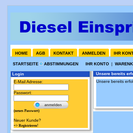
HOME
AGB
KONTAKT
ANMELDEN
IHR KON
STARTSEITE
ABSTIMMUNGEN
IHR KONTO
|
WAREN
Unsere bereits er
Login
Unsere bereits erf
E-Mail Adresse:
Passwort:
(neues Passwort)
Neuer Kunde?
!
=> Registrieren