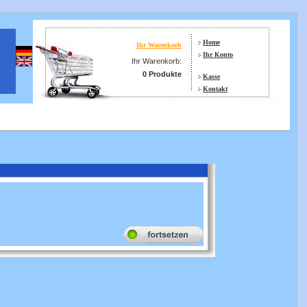
Home
Ihr Warenkorb
Ihr Konto
Ihr Warenkorb:
0 Produkte
Kasse
Kontakt