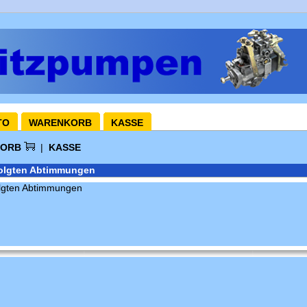
TO
WARENKORB
KASSE
KORB
|
KASSE
folgten Abtimmungen
olgten Abtimmungen