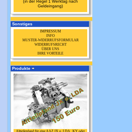
(in der Regel 1 Werktag nach
Geldeingang)
Sonstiges
IMPRESSUM
INFO
MUSTER-WIDERRUFSFORMULAR
WIDERRUFSRECHT
ÜBER UNS
IHRE VORTEILE
Produkte
Altteilepfand für eine AAZ JX o. LDA , KY oder