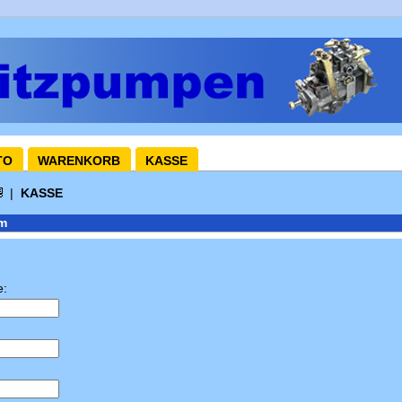
TO
WARENKORB
KASSE
|
KASSE
m
e: