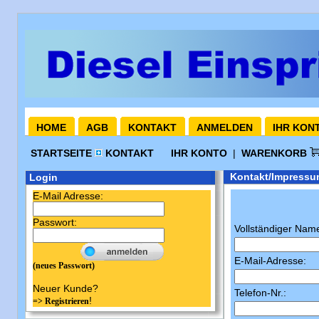
HOME
AGB
KONTAKT
ANMELDEN
IHR KON
STARTSEITE
KONTAKT
IHR KONTO
|
WARENKORB
Kontakt/Impressu
Login
E-Mail Adresse:
Passwort:
Vollständiger Nam
E-Mail-Adresse:
(neues Passwort)
Neuer Kunde?
Telefon-Nr.:
!
=> Registrieren