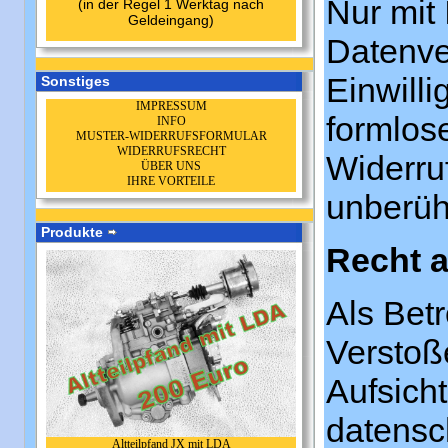
Nur mit 
(in der Regel 1 Werktag nach
Geldeingang)
Datenver
Einwilli
Sonstiges
IMPRESSUM
formlos
INFO
MUSTER-WIDERRUFSFORMULAR
WIDERRUFSRECHT
Widerru
ÜBER UNS
IHRE VORTEILE
unberüh
Produkte
Recht a
Als Betr
Verstoß
Aufsich
datensch
Altteilpfand JX mit LDA