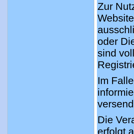
Zur Nut
Website 
ausschl
oder Di
sind vo
Registr
Im Fall
informie
versend
Die Ver
erfolgt 