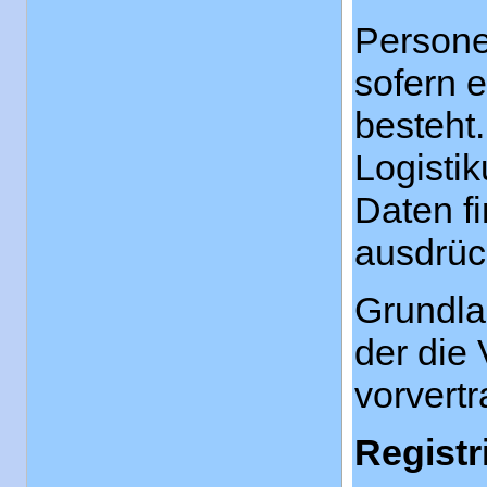
Persone
sofern 
besteht.
Logisti
Daten fi
ausdrüc
Grundlag
der die 
vorvert
Registr