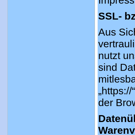
Impress
SSL- b
Aus Sic
vertraul
nutzt u
sind Dat
mitlesb
„https:
der Bro
Datenüb
Warenv