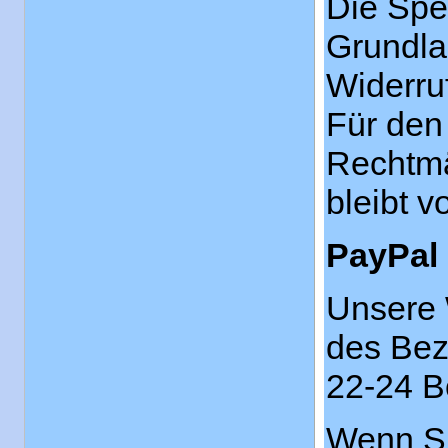
Die Spe
Grundlag
Widerruf
Für den 
Rechtmä
bleibt v
PayPal
Unsere 
des Beza
22-24 B
Wenn Si