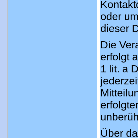
Kontakt
oder um
dieser D
Die Ver
erfolgt 
1 lit. a
jederzei
Mitteil
erfolgt
unberüh
Über da