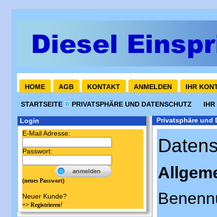
HOME
AGB
KONTAKT
ANMELDEN
IHR KON
STARTSEITE
PRIVATSPHÄRE UND DATENSCHUTZ
IHR
Privatsphäre und 
Login
E-Mail Adresse:
Datens
Passwort:
Allgeme
(neues Passwort)
Benennu
Neuer Kunde?
!
=> Registrieren