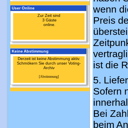
wenn die
User Online
Zur Zeit sind
Preis d
3 Gäste
online.
überste
Zeitpun
vertragl
Keine Abstimmung
Derzeit ist keine Abstimmung aktiv.
ist die 
Schmökern Sie durch unser Voting-
Archiv
[Abstimmung]
5. Lief
Sofern 
innerha
Bei Zahl
beim An