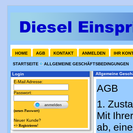
HOME
AGB
KONTAKT
ANMELDEN
IHR KON
STARTSEITE
ALLGEMEINE GESCHÄFTSBEDINGUNGEN
Allgemeine Gesch
Login
E-Mail Adresse:
AGB
Passwort:
1. Zust
(neues Passwort)
Mit Ihr
Neuer Kunde?
ab, ein
!
=> Registrieren