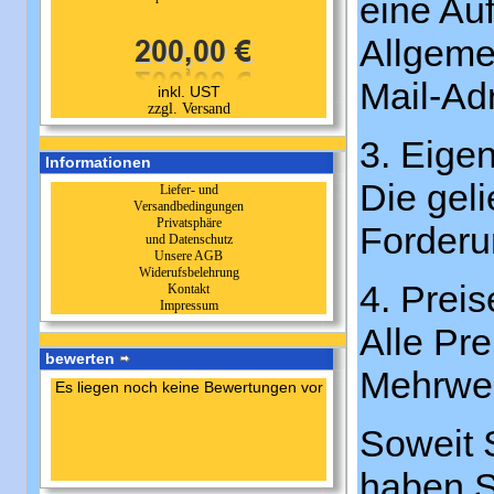
eine Au
Allgeme
Mail-Ad
inkl. UST
zzgl. Versand
3. Eige
Informationen
Die geli
Liefer- und
Versandbedingungen
Privatsphäre
Forderu
und Datenschutz
Unsere AGB
Widerufsbelehrung
4. Prei
Kontakt
Impressum
Alle Pre
bewerten
Mehrwer
Es liegen noch keine Bewertungen vor
Soweit 
haben S