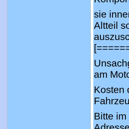
sie i
Altteil 
ausz
[=====
Unsachg
am Moto
Kosten 
Fahrzeu
Bitte im
Adresse