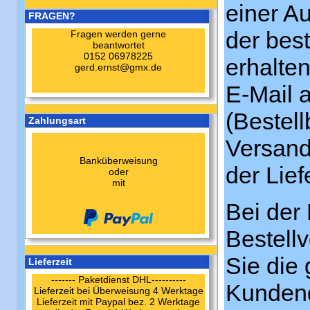
einer Au
FRAGEN?
der bes
Fragen werden gerne
beantwortet
0152 06978225
erhalte
gerd.ernst@gmx.de
E-Mail 
(Bestel
Zahlungsart
Versand
Banküberweisung
der Lie
oder
mit
Bei der
Bestellv
Sie die
Lieferzeit
------- Paketdienst DHL----------
Kundend
Lieferzeit bei Überweisung 4 Werktage
Lieferzeit mit Paypal bez. 2 Werktage