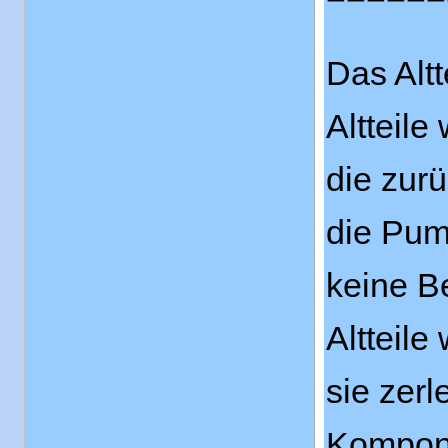
Hinw
Das Al
Altteil
die zur
die Pump
keine B
Altteil
sie zerl
Kompone