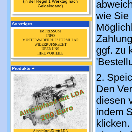
abweiche
(in der Regel 1 Werktag nach
Geldeingang)
wie Sie
Sonstiges
Möglich
IMPRESSUM
Zahlung
INFO
MUSTER-WIDERRUFSFORMULAR
WIDERRUFSRECHT
ggf. zu 
ÜBER UNS
IHRE VORTEILE
'Bestel
Produkte
2. Spei
Den Vert
diesen 
indem Si
klicken
Altteilpfand JX mit LDA