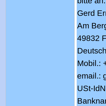
bitte an:
Gerd Er
Am Ber
49832 F
Deutsch
Mobil.:
email.:
USt-Id
Banknam