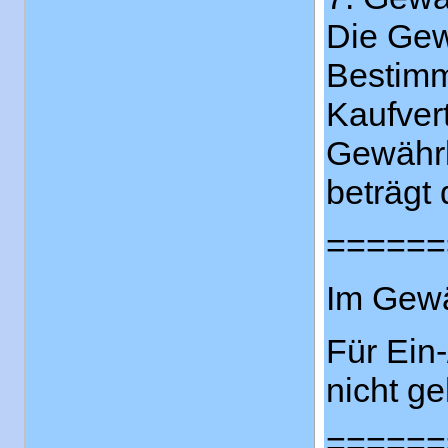
Die Gew
Bestimm
Kaufvert
Gewährl
beträgt 
======
Im Gewä
Für Ein
nicht ge
======