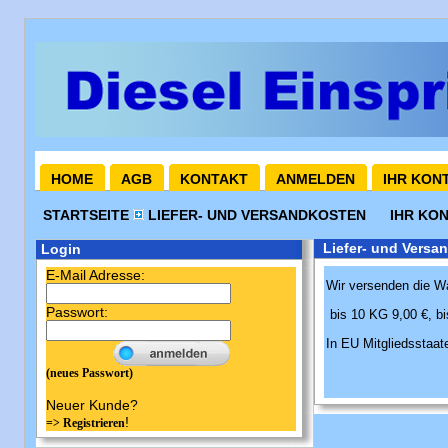
HOME
AGB
KONTAKT
ANMELDEN
IHR KON
STARTSEITE
LIEFER- UND VERSANDKOSTEN
IHR KO
Liefer- und Versa
Login
E-Mail Adresse:
Wir versenden die Wa
Passwort:
bis 10 KG 9,00 €, b
In EU Mitgliedsstaat
(neues Passwort)
Neuer Kunde?
!
=> Registrieren