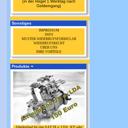
(in der Regel 1 Werktag nach
Geldeingang)
Sonstiges
IMPRESSUM
INFO
MUSTER-WIDERRUFSFORMULAR
WIDERRUFSRECHT
ÜBER UNS
IHRE VORTEILE
Produkte
Altteilepfand für eine AAZ JX o. LDA , KY oder