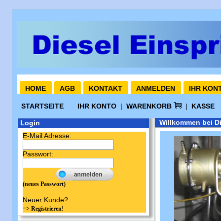
HOME
AGB
KONTAKT
ANMELDEN
IHR KON
STARTSEITE
IHR KONTO
|
WARENKORB
|
KASSE
Willkommen bei Di
Login
E-Mail Adresse:
Passwort:
(neues Passwort)
Neuer Kunde?
!
=> Registrieren