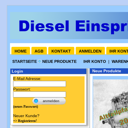
HOME
AGB
KONTAKT
ANMELDEN
IHR KON
STARTSEITE
NEUE PRODUKTE
IHR KONTO
|
WAREN
Neue Produkte
Login
E-Mail Adresse:
Passwort:
(neues Passwort)
Neuer Kunde?
!
=> Registrieren